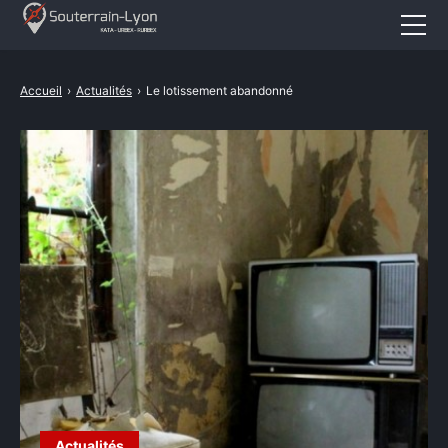
Accueil
Accueil
›
Actualités
›
Le lotissement abandonné
Actualités
Cataphile
Urbex
Revival
A propos
CONTACT
Actualités