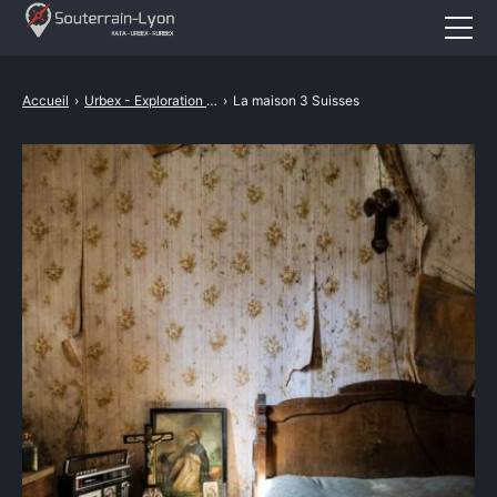
Accueil
Accueil
›
Urbex - Exploration Urbaine
›
La maison 3 Suisses
Actualités
Cataphile
Urbex
Revival
A propos
CONTACT