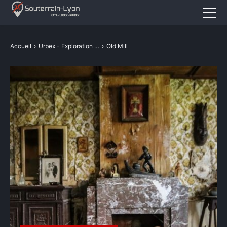
Accueil
Accueil
›
Urbex - Exploration Urbaine
›
Old Mill
Actualités
Cataphile
Urbex
Revival
A propos
CONTACT