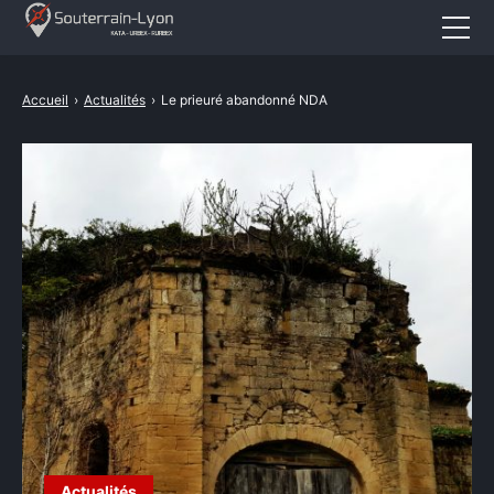
Accueil
Accueil
›
Actualités
›
Le prieuré abandonné NDA
Actualités
Cataphile
Urbex
Revival
A propos
CONTACT
Actualités