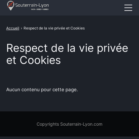
Accueil
Accueil
›
Respect de la vie privée et Cookies
Actualités
Respect de la vie privée
Cataphile
et Cookies
Urbex
Revival
A propos
Aucun contenu pour cette page.
CONTACT
×
Copyrights Souterrain-Lyon.com