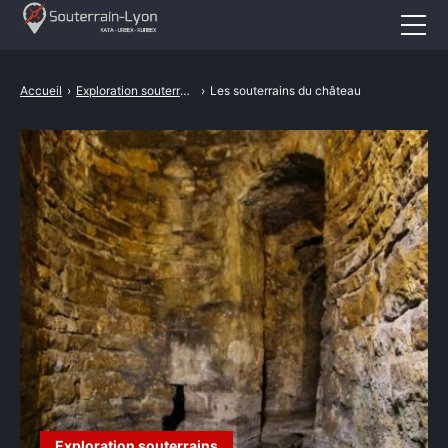
Accueil
Accueil
›
Exploration souterrains
›
Les souterrains du château
Actualités
Cataphile
Urbex
Revival
A propos
CONTACT
Exploration souterrains