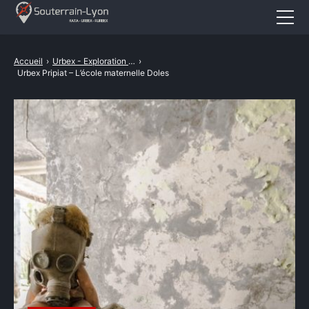
Accueil
Accueil
›
Urbex - Exploration Urbaine
›
Urbex Pripiat – L’école maternelle Doles
Actualités
Cataphile
Urbex
Revival
A propos
CONTACT