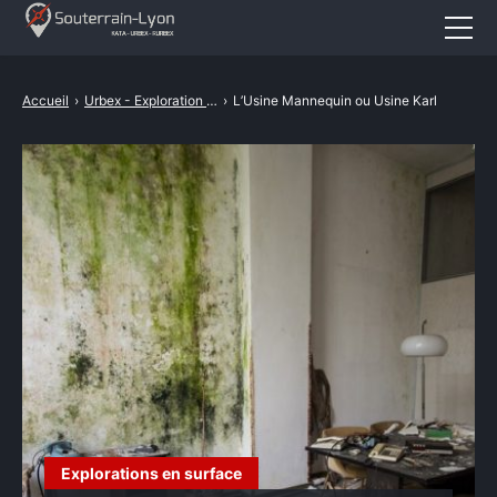
Accueil
Accueil
›
Urbex - Exploration Urbaine
›
L’Usine Mannequin ou Usine Karl
Actualités
Cataphile
Urbex
Revival
A propos
CONTACT
Explorations en surface