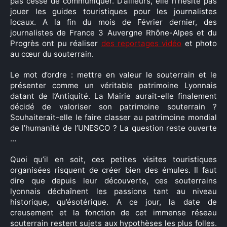
pas cessé de communiquer. D’ailleurs, elle n’hésite pas
jouer les guides touristiques pour les journalistes
locaux. A la fin du mois de Février dernier, des
journalistes de France 3 Auvergne Rhône-Alpes et du
Rechercher
Progrès ont pu réaliser
des reportages vidéo
et photo
:
au cœur du souterrain.
Le mot d’ordre : mettre en valeur le souterrain et le
présenter comme un véritable patrimoine Lyonnais
datant de l’Antiquité. La Mairie aurait-elle finalement
décidé de valoriser son patrimoine souterrain ?
Souhaiterait-elle le faire classer au patrimoine mondial
de l’humanité de l’UNESCO ? La question reste ouverte
…
Quoi qu’il en soit, ces petites visites touristiques
organisées risquent de créer bien des émules. Il faut
dire que depuis leur découverte, ces souterrains
lyonnais déchaînent les passions tant au niveau
historique, qu’ésotérique. A ce jour, la date de
creusement et la fonction de cet immense réseau
souterrain restent sujets aux hypothèses les plus folles.