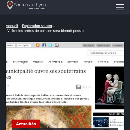
Accueil
Accueil
›
Exploration souterrains
›
Visiter les arêtes de poisson sera bientôt possible !
Actualités
Cataphile
Urbex
Revival
A propos
CONTACT
Actualités