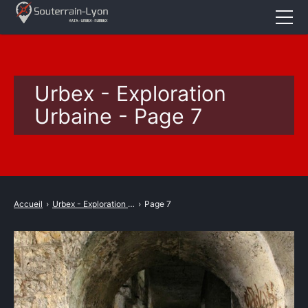
Accueil
Actualités
Urbex - Exploration
Cataphile
Urbaine - Page 7
Urbex
Revival
A propos
Accueil
›
Urbex - Exploration Urbaine
›
Page 7
CONTACT